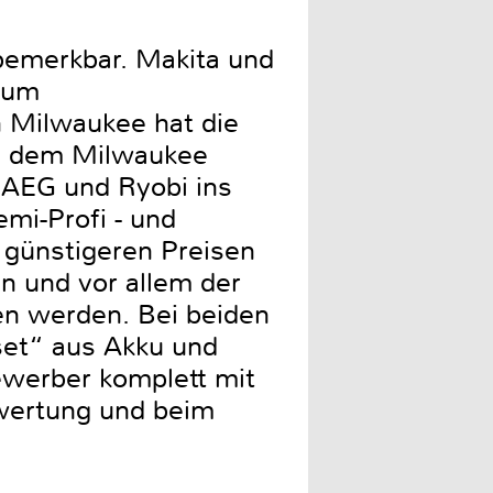
 bemerkbar. Makita und
 zum
h Milwaukee hat die
 zu dem Milwaukee
 AEG und Ryobi ins
mi-Profi - und
 günstigeren Preisen
en und vor allem der
ren werden. Bei beiden
set“ aus Akku und
werber komplett mit
wertung und beim