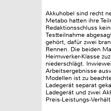
Akkuhobel sind recht n
Metabo hatten ihre Tei
Redaktionsschluss kein
Testteilnahme abgesagt
gehört, dafür zwei br
Rennen. Die beiden Mar
Heimwerker-Klasse zuzu
niederschlägt. Inwiewei
Arbeitsergebnisse auswi
Modellen ist zu beacht
Ladegerät separat gek
Ladegerät und zwei Ak
Preis-Leistungs-Verhält