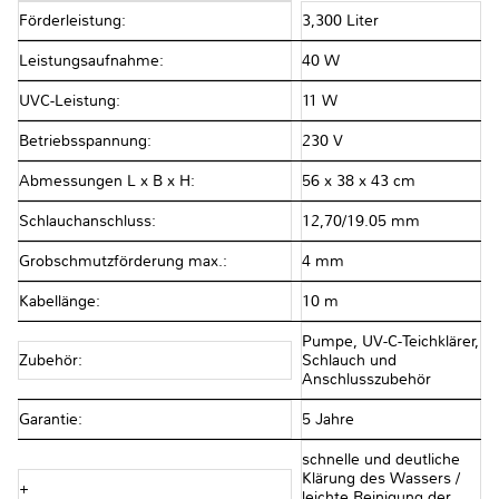
Förderleistung:
3,300 Liter
Leistungsaufnahme:
40 W
UVC-Leistung:
11 W
Betriebsspannung:
230 V
Abmessungen L x B x H:
56 x 38 x 43 cm
Schlauchanschluss:
12,70/19.05 mm
Grobschmutzförderung max.:
4 mm
Kabellänge:
10 m
Pumpe, UV-C-Teichklärer,
Zubehör:
Schlauch und
Anschlusszubehör
Garantie:
5 Jahre
schnelle und deutliche
Klärung des Wassers /
+
leichte Reinigung der