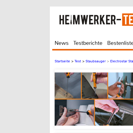
News
Testberichte
Bestenlist
Startseite
>
Test
>
Staubsauger
>
Electrostar S