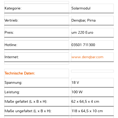
Kategorie:
Solarmodul
Vertrieb:
Denqbar, Pirna
Preis:
um 220 Euro
Hotline:
03501 711300
Internet:
www.denqbar.com
Technische Daten:
Spannung:
18 V
Leistung:
100 W
Maße gefaltet (L x B x H):
62 x 64,5 x 4 cm
Maße ungefaltet (L x B x H):
118 x 64,5 x 10 cm