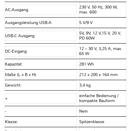
230 V, 50 Hz, 300 W,
AC-Ausgang:
max. 600
Ausgangsleistung USB-A:
5 V/9 V
5V, 9V, 12 V,15 V, 20 V,
USB-C Ausgang:
PD 60W
12 – 30 V, 3,25 A, max.
DC-Eingang:
65 W
Kapazität:
281 Wh
Maße (L x B x H):
212 x 200 x 164 mm
Gewicht:
3,4 kg
einfache Bedienung /
+
kompakte Bauform
-
Nein
Klasse:
Spitzenklasse