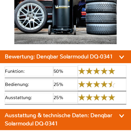
Bewertung:
Denqbar Solarmodul DQ-0341
Funktion:
50%
Bedienung:
25%
Ausstattung:
25%
Ausstattung & technische Daten:
Denqbar
Solarmodul DQ-0341