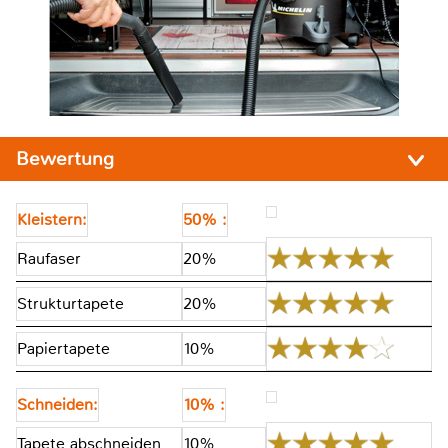
Bewertung
Kleistern:
50% :
Raufaser
20%
Strukturtapete
20%
Papiertapete
10%
Schneiden:
10% :
Tapete abschneiden
10%