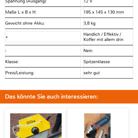
Spannung (Ausgang):
12 V
Maße L x B x H:
195 x 145 x 130 mm
Gewicht ohne Akku:
3,8 kg
Handlich / Effektiv /
+
Koffer mit allem drin
-
Nein
Klasse:
Spitzenklasse
Preis/Leistung:
sehr gut
Das könnte Sie auch interessieren: