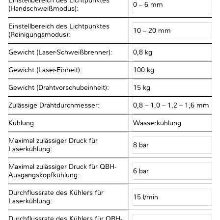
Einstellbereich des Lichtpunktes
0 – 6 mm
(Handschweißmodus):
Einstellbereich des Lichtpunktes
10 – 20 mm
(Reinigungsmodus):
Gewicht (Laser-Schweißbrenner):
0,8 kg
Gewicht (Laser-Einheit):
100 kg
Gewicht (Drahtvorschubeinheit):
15 kg
Zulässige Drahtdurchmesser:
0,8 – 1,0 – 1,2 – 1,6 mm
Kühlung:
Wasserkühlung
Maximal zulässiger Druck für
8 bar
Laserkühlung:
Maximal zulässiger Druck für QBH-
6 bar
Ausgangskopfkühlung:
Durchflussrate des Kühlers für
15 l/min
Laserkühlung:
Durchflussrate des Kühlers für QBH-