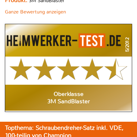
Produkt:
3M SandBlaster
Ganze Bewertung anzeigen
5/2012
Oberklasse
3M SandBlaster
Topthema: Schraubendreher-Satz inkl. VDE,
100-teilig von Champion