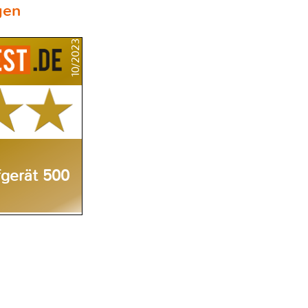
gen
10/2023
fgerät 500