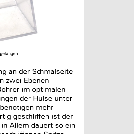
Der Halter für die zu schle
ufgefangen
exzentrische Führung. Dies
ng an der Schmalseite
 in zwei Ebenen
Bohrer im optimalen
ungen der Hülse unter
r benötigen mehr
ig geschliffen ist der
in Allem dauert so ein