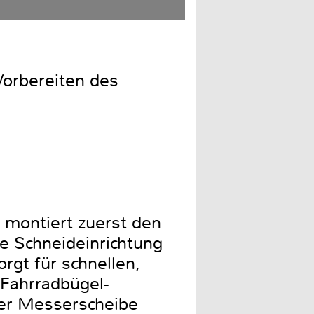
Die FUXTEC FX-PS162 ist 
Vorbereiten des
 montiert zuerst den
e Schneideinrichtung
gt für schnellen,
 Fahrradbügel-
der Messerscheibe