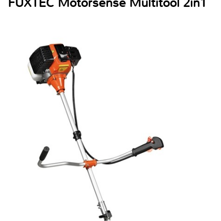
FUXTEC Motorsense Multitool 2in1