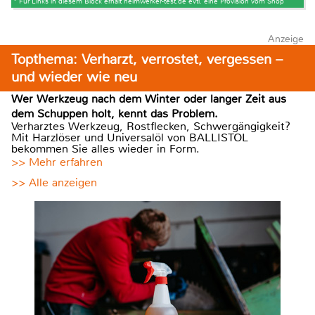
* Für Links in diesem Block erhält heimwerker-test.de evtl. eine Provision vom Shop
Anzeige
Topthema: Verharzt, verrostet, vergessen –
und wieder wie neu
Wer Werkzeug nach dem Winter oder langer Zeit aus
dem Schuppen holt, kennt das Problem.
Verharztes Werkzeug, Rostflecken, Schwergängigkeit?
Mit Harzlöser und Universalöl von BALLISTOL
bekommen Sie alles wieder in Form.
>> Mehr erfahren
>> Alle anzeigen