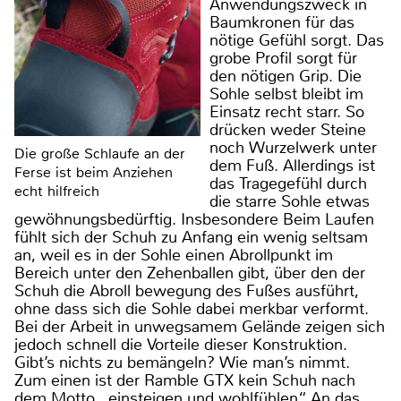
Anwendungszweck in
Baumkronen für das
nötige Gefühl sorgt. Das
grobe Profil sorgt für
den nötigen Grip. Die
Sohle selbst bleibt im
Einsatz recht starr. So
drücken weder Steine
noch Wurzelwerk unter
Die große Schlaufe an der
dem Fuß. Allerdings ist
Ferse ist beim Anziehen
das Tragegefühl durch
echt hilfreich
die starre Sohle etwas
gewöhnungsbedürftig. Insbesondere Beim Laufen
fühlt sich der Schuh zu Anfang ein wenig seltsam
an, weil es in der Sohle einen Abrollpunkt im
Bereich unter den Zehenballen gibt, über den der
Schuh die Abroll bewegung des Fußes ausführt,
ohne dass sich die Sohle dabei merkbar verformt.
Bei der Arbeit in unwegsamem Gelände zeigen sich
jedoch schnell die Vorteile dieser Konstruktion.
Gibt’s nichts zu bemängeln? Wie man’s nimmt.
Zum einen ist der Ramble GTX kein Schuh nach
dem Motto „einsteigen und wohlfühlen“. An das