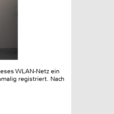
Benachrichtigungen kann d
dieses WLAN-Netz ein
malig registriert. Nach