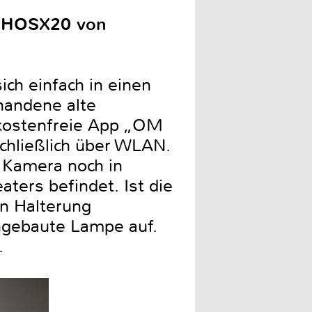
r HOSX20 von
ch einfach in einen
handene alte
e kostenfreie App „OM
chließlich über WLAN.
e Kamera noch in
ers befindet. Ist die
en Halterung
ingebaute Lampe auf.
.