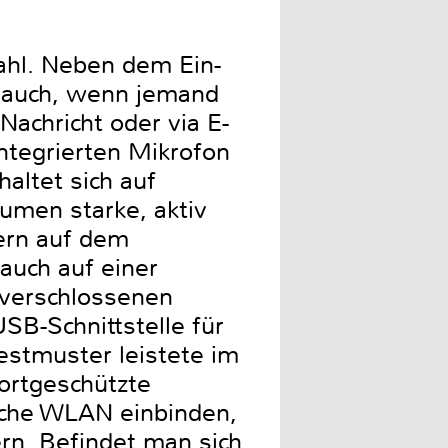
ahl. Neben dem Ein-
a auch, wenn jemand
achricht oder via E-
ntegrierten Mikrofon
altet sich auf
Lumen starke, aktiv
ern auf dem
uch auf einer
r verschlossenen
SB-Schnittstelle für
Testmuster leistete im
ortgeschützte
sche WLAN einbinden,
rn. Befindet man sich