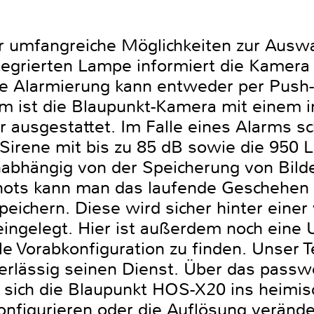
 umfangreiche Möglichkeiten zur Ausw
tegrierten Lampe informiert die Kamer
ie Alarmierung kann entweder per Push-N
m ist die Blaupunkt-Kamera mit einem i
ausgestattet. Im Falle eines Alarms sch
 Sirene mit bis zu 85 dB sowie die 950 
abhängig von der Speicherung von Bild
ots kann man das laufende Geschehen a
peichern. Diese wird sicher hinter eine
ingelegt. Hier ist außerdem noch eine U
le Vorabkonfiguration zu finden. Unser 
verlässig seinen Dienst. Über das passw
t sich die Blaupunkt HOS-X20 ins heimi
onfigurieren oder die Auflösung verände