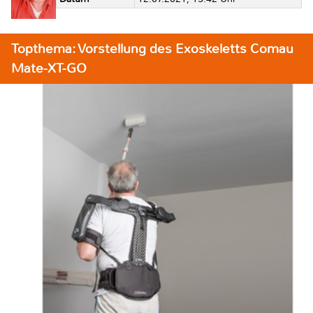
Topthema: Vorstellung des Exoskeletts Comau
Mate-XT-GO