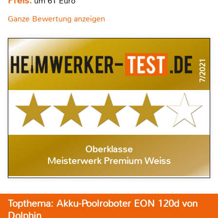
Preis:
um 61 Euro
Ganze Bewertung anzeigen
7/2021
Oberklasse
Meisterwerk Premium Weiss
Topthema: Akku-Poolroboter EON 120d von
Dolphin