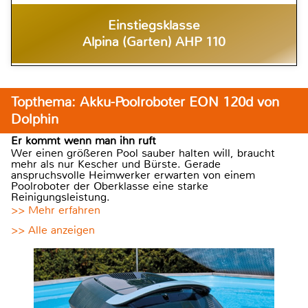
Einstiegsklasse
Alpina (Garten) AHP 110
Topthema: Akku-Poolroboter EON 120d von
Dolphin
Er kommt wenn man ihn ruft
Wer einen größeren Pool sauber halten will, braucht
mehr als nur Kescher und Bürste. Gerade
anspruchsvolle Heimwerker erwarten von einem
Poolroboter der Oberklasse eine starke
Reinigungsleistung.
>> Mehr erfahren
>> Alle anzeigen