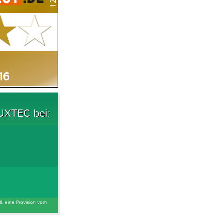
16
UXTEC bei:
tl. eine Provision vom