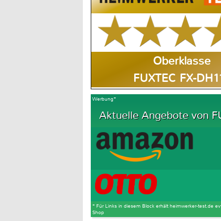
Oberklasse
FUXTEC FX-DH1
Werbung*
Aktuelle Angebote von F
* Für Links in diesem Block erhält heimwerker-test.de ev
Shop