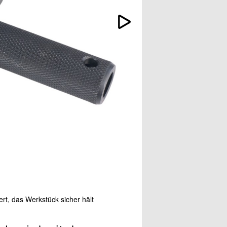
rt, das Werkstück sicher hält
Der Bohrständer ist mit dr