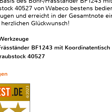
f Basis des Bohr-/Fräsständer BF1243 mi
tock 40527 von Wabeco bestens bedien
zeugen und erreicht in der Gesamtnote e
erzlichen Glückwunsch!
 Werkzeuge
räsständer BF1243 mit Koordinatentisch
raubstock 40527
gen
4/2023