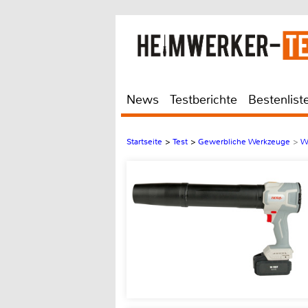
News
Testberichte
Bestenlist
Startseite
>
Test
>
Gewerbliche Werkzeuge
>
W