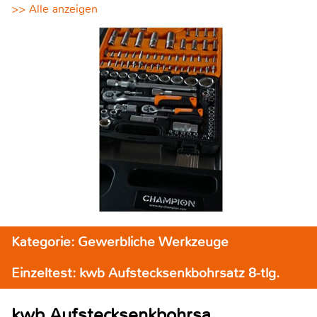
>> Alle anzeigen
Kategorie: Gewerbliche Werkzeuge
Einzeltest: kwb Aufstecksenkbohrsatz 8-tlg.
kwb Aufstecksenkbohrsa