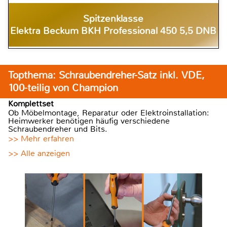
Spitzenklasse
Elektra Beckum BKH Professional 450 5,5 DNB
Topthema: Schraubendreher-Satz inkl. VDE,
100-teilig von Champion
Komplettset
Ob Möbelmontage, Reparatur oder Elektroinstallation:
Heimwerker benötigen häufig verschiedene
Schraubendreher und Bits.
>> Mehr erfahren
>> Alle anzeigen