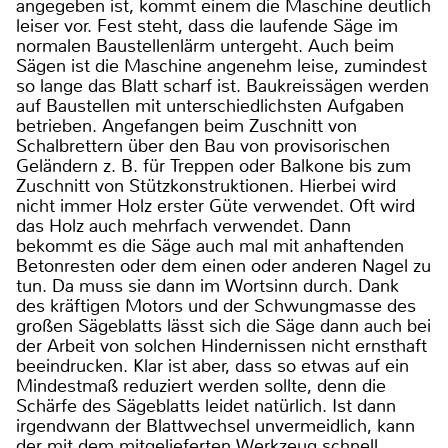
angegeben ist, kommt einem die Maschine deutlich
leiser vor. Fest steht, dass die laufende Säge im
normalen Baustellenlärm untergeht. Auch beim
Sägen ist die Maschine angenehm leise, zumindest
so lange das Blatt scharf ist. Baukreissägen werden
auf Baustellen mit unterschiedlichsten Aufgaben
betrieben. Angefangen beim Zuschnitt von
Schalbrettern über den Bau von provisorischen
Geländern z. B. für Treppen oder Balkone bis zum
Zuschnitt von Stützkonstruktionen. Hierbei wird
nicht immer Holz erster Güte verwendet. Oft wird
das Holz auch mehrfach verwendet. Dann
bekommt es die Säge auch mal mit anhaftenden
Betonresten oder dem einen oder anderen Nagel zu
tun. Da muss sie dann im Wortsinn durch. Dank
des kräftigen Motors und der Schwungmasse des
großen Sägeblatts lässt sich die Säge dann auch bei
der Arbeit von solchen Hindernissen nicht ernsthaft
beeindrucken. Klar ist aber, dass so etwas auf ein
Mindestmaß reduziert werden sollte, denn die
Schärfe des Sägeblatts leidet natürlich. Ist dann
irgendwann der Blattwechsel unvermeidlich, kann
der mit dem mitgelieferten Werkzeug schnell