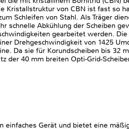
 die mit kristallinem Bornitrid (CBN) b
ie Kristallstruktur von CBN ist fast so 
 zum Schleifen von Stahl. Als Träger die
sehr schnelle Abkühlung der Scheiben ge
eschwindigkeiten gearbeitet werden. Di
einer Drehgeschwindigkeit von 1425 Um
ne. Da sie für Korundscheiben bis 32 
tz der 40 mm breiten Opti-Grid-Scheiben 
n einfaches Gerät und bietet eine mäßi