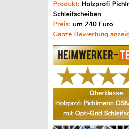
Produkt:
Holzprofi Pich
Schleifscheiben
Preis:
um 240 Euro
Ganze Bewertung anzei
Oberklasse
Holzprofi Pichlmann DS
mit Opti-Grid Schleifs