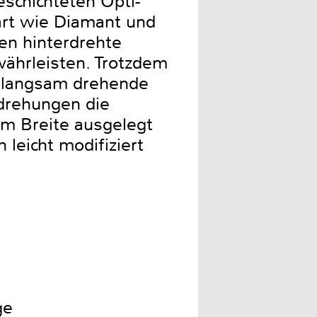
eschichteten Opti-
hart wie Diamant und
nen hinterdrehte
währleisten. Trotzdem
e langsam drehende
drehungen die
mm Breite ausgelegt
leicht modifiziert
ge