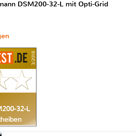
lmann DSM200-32-L mit Opti-Grid
gen
3/2018
M200-32-L
cheiben