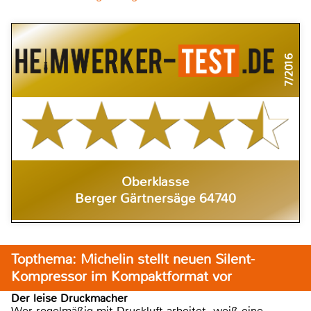
7/2016
Oberklasse
Berger Gärtnersäge 64740
Topthema: Michelin stellt neuen Silent-
Kompressor im Kompaktformat vor
Der leise Druckmacher
Wer regelmäßig mit Druckluft arbeitet, weiß eine