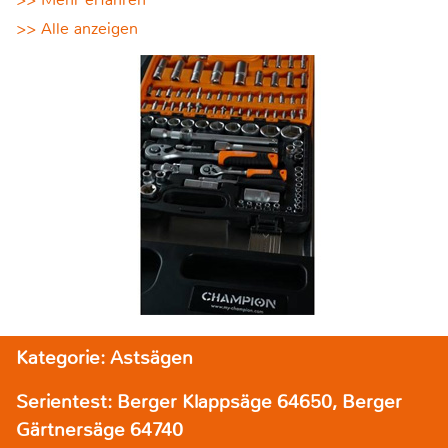
>> Alle anzeigen
Kategorie: Astsägen
Serientest: Berger Klappsäge 64650, Berger
Gärtnersäge 64740