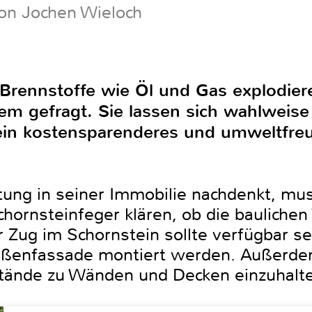
on Jochen Wieloch
e Brennstoffe wie Öl und Gas explodier
m gefragt. Sie lassen sich wahlweise
e ein kostensparenderes und umweltfre
ung in seiner Immobilie nachdenkt, mu
ornsteinfeger klären, ob die bauliche
r Zug im Schornstein sollte verfügbar sei
Außenfassade montiert werden. Außerdem
stände zu Wänden und Decken einzuhalt