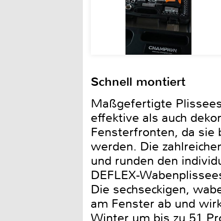
Schnell montiert
Maßgefertigte Plissee
effektive als auch deko
Fensterfronten, da sie
werden. Die zahlreiche
und runden den individu
DEFLEX-Wabenplissees 
Die sechseckigen, wab
am Fenster ab und wirk
Winter um bis zu 51 P