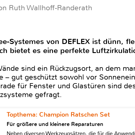
on Ruth Wallhoff-Randerath
ee-Systemes von DEFLEX ist dünn, flex
 bietet es eine perfekte Luftzirkulati
 Wände sind ein Rückzugsort, an dem man
 – gut geschützt sowohl vor Sonneneins
erade für Fenster und Glastüren sind d
tzsysteme gefragt.
Topthema: Champion Ratschen Set
Für größere und kleinere Reparaturen
Neben diversen Werkzeugsätzen, die für die Anwen