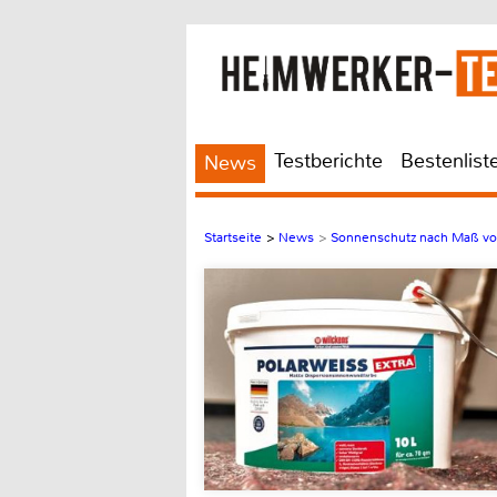
Testberichte
Bestenlist
News
Startseite
>
News
>
Sonnenschutz nach Maß vo