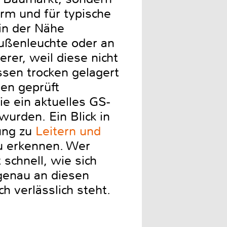
arm und für typische
in der Nähe
Außenleuchte oder an
erer, weil diese nicht
ssen trocken gelagert
len geprüft
e ein aktuelles GS-
urden. Ein Blick in
ung zu
Leitern und
zu erkennen. Wer
 schnell, wie sich
genau an diesen
h verlässlich steht.