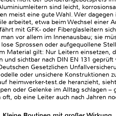
luminiumleitern sind leicht, korrosions
en meist eine gute Wahl. Wer dagegen 
le arbeitet, etwa beim Wechsel einer 
fährt mit GFK- oder Fiberglasleitern sich
ht man vor allem im Innenausbau; sie mü
, lose Sprossen oder aufgequollene Stel
aterial gilt: Nur Leitern einsetzen, di
 und sichtbar nach DIN EN 131 geprüft w
Deutschen Gesetzlichen Unfallversicher
 Modelle oder unsichere Konstruktionen 
 auf heimwerker-test.de heranzieht, sieht
pen oder Gelenke im Alltag schlagen – 
 oft, ob eine Leiter auch nach Jahren noc
 Kleine Routinen mit großer Wirkung