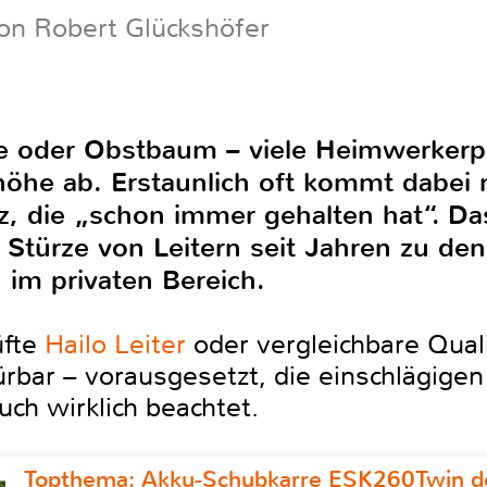
on Robert Glückshöfer
 oder Obstbaum – viele Heimwerkerpro
öhe ab. Erstaunlich oft kommt dabei n
tz, die „schon immer gehalten hat“. Da
n Stürze von Leitern seit Jahren zu de
 im privaten Bereich.
üfte
Hailo Leiter
oder vergleichbare Quali
pürbar – vorausgesetzt, die einschlägig
ch wirklich beachtet.
Topthema: Akku-Schubkarre ESK260Twin de