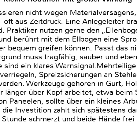
ssieren nicht wegen Materialversagens,
 oft aus Zeitdruck. Eine Anlegeleiter br
d. Praktiker nutzen gerne den „Ellenbo
r und berührt mit dem Ellbogen eine Spr
ter bequem greifen können. Passt das nich
rgrund muss tragfähig, sauber und eben s
e sind ein klares Warnsignal.Mehrteilig
 verriegeln, Spreizsicherungen an Stehl
werden. Werkzeuge gehören in Gurt, Hols
r länger über Kopf arbeitet, etwa beim 
n Paneelen, sollte über ein kleines Arb
die Investition zahlt sich spätestens d
r Stunde schmerzt und beide Hände frei 