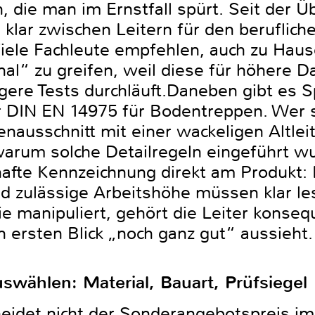
, die man im Ernstfall spürt. Seit der 
klar zwischen Leitern für den berufliche
Viele Fachleute empfehlen, auch zu Haus
al“ zu greifen, weil diese für höhere 
ngere Tests durchläuft.Daneben gibt es
er DIN EN 14975 für Bodentreppen. Wer 
­ausschnitt mit einer wackeligen Altleit
warum solche Detailregeln eingeführt wu
afte Kennzeichnung direkt am Produkt: 
 zulässige Arbeitshöhe müssen klar les
e manipuliert, gehört die Leiter konse
 ersten Blick „noch ganz gut“ aussieht.
swählen: Material, Bauart, Prüfsiegel
eidet nicht der Sonderangebotspreis i