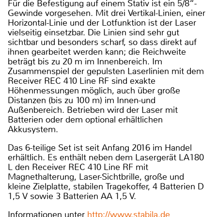
Für die Befestigung auf einem Stativ ist ein 5/8“-
Gewinde vorgesehen. Mit drei Vertikal-Linien, einer
Horizontal-Linie und der Lotfunktion ist der Laser
vielseitig einsetzbar. Die Linien sind sehr gut
sichtbar und besonders scharf, so dass direkt auf
ihnen gearbeitet werden kann; die Reichweite
beträgt bis zu 20 m im Innenbereich. Im
Zusammenspiel der gepulsten Laserlinien mit dem
Receiver REC 410 Line RF sind exakte
Höhenmessungen möglich, auch über große
Distanzen (bis zu 100 m) im Innen-und
Außenbereich. Betrieben wird der Laser mit
Batterien oder dem optional erhältlichen
Akkusystem.
Das 6-teilige Set ist seit Anfang 2016 im Handel
erhältlich. Es enthält neben dem Lasergerät LA180
L den Receiver REC 410 Line RF mit
Magnethalterung, Laser-Sichtbrille, große und
kleine Zielplatte, stabilen Tragekoffer, 4 Batterien D
1,5 V sowie 3 Batterien AA 1,5 V.
Informationen unter
http://www.stabila.de