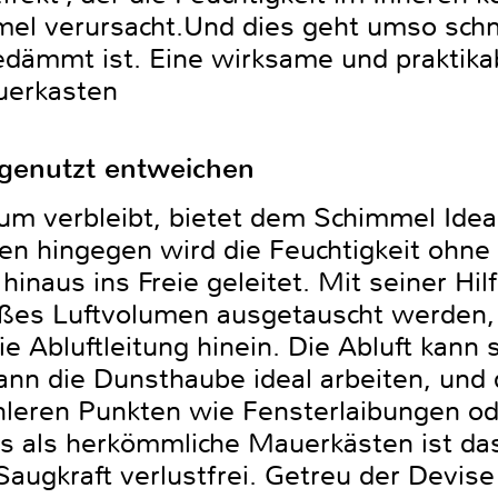
mel verursacht.Und dies geht umso schne
dämmt ist. Eine wirksame und praktikab
uerkasten
ngenutzt entweichen
aum verbleibt, bietet dem Schimmel Ide
n hingegen wird die Feuchtigkeit ohn
hinaus ins Freie geleitet. Mit seiner Hil
roßes Luftvolumen ausgetauscht werden,
ie Abluftleitung hinein. Die Abluft kann
ann die Dunsthaube ideal arbeiten, und 
kühleren Punkten wie Fensterlaibungen o
rs als herkömmliche Mauerkästen ist da
 Saugkraft verlustfrei. Getreu der Devis