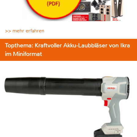
>> mehr erfahren
Topthema: Kraftvoller Akku-Laubbläser von Ikra
im Miniformat