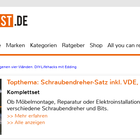
e
Marken
Kategorien
Ratgeber
Shop
All you can r
igenen vier Wänden: DIY-Lifehacks mit Edding
Topthema: Schraubendreher-Satz inkl. VDE,
Komplettset
Ob Möbelmontage, Reparatur oder Elektroinstallatio
verschiedene Schraubendreher und Bits.
>> Mehr erfahren
>> Alle anzeigen