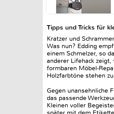
Tipps und Tricks für k
Kratzer und Schrammen 
Was nun? Edding empfi
einem Schmelzer, so da
anderer Lifehack zeigt
formbaren Möbel-Repar
Holzfarbtöne stehen zu
Gegen unansehnliche Fl
das passende Werkzeug,
Kleinen voller Begeiste
später mit dem Etikett