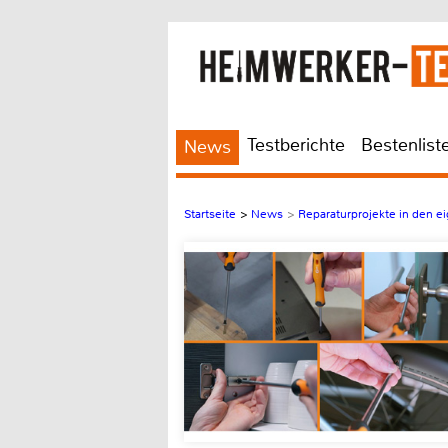
Testberichte
Bestenlist
News
Startseite
>
News
>
Reparaturprojekte in den e