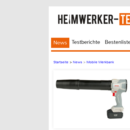
Testberichte
Bestenlist
News
Startseite
>
News
>
Mobile Werkbank