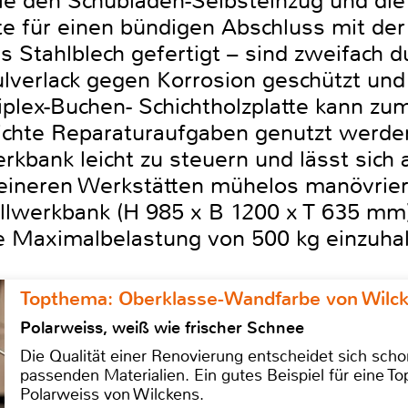
ie den Schubladen-Selbsteinzug und die
tte für einen bündigen Abschluss mit d
 Stahlblech gefertigt – sind zweifach d
lverlack gegen Korrosion geschützt und
plex-Buchen- Schichtholzplatte kann zu
leichte Reparaturaufgaben genutzt werde
werkbank leicht zu steuern und lässt sich
kleineren Werkstätten mühelos manövrier
llwerkbank (H 985 x B 1200 x T 635 mm) 
ne Maximalbelastung von 500 kg einzuhal
Topthema: Oberklasse-Wandfarbe von Wilc
Polarweiss, weiß wie frischer Schnee
Die Qualität einer Renovierung entscheidet sich sch
passenden Materialien. Ein gutes Beispiel für eine Top
Polarweiss von Wilckens.