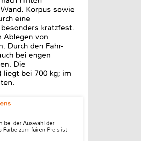
 nach hinten
er Wand. Korpus sowie
urch eine
 besonders kratzfest.
m Ablegen von
n. Durch den Fahr-
 auch bei engen
en. Die
liegt bei 700 kg; im
ten.
kens
on bei der Auswahl der
-Farbe zum fairen Preis ist