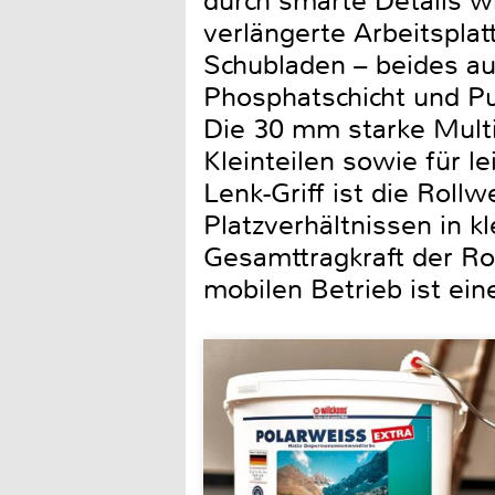
durch smarte Details w
verlängerte Arbeitspla
Schubladen – beides aus
Phosphatschicht und Pu
Die 30 mm starke Multi
Kleinteilen sowie für 
Lenk-Griff ist die Roll
Platzverhältnissen in 
Gesamttragkraft der Ro
mobilen Betrieb ist ei