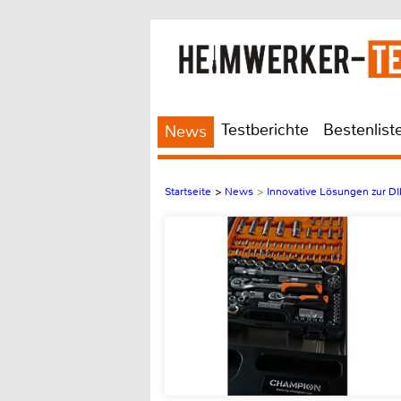
Testberichte
Bestenlist
News
Startseite
>
News
>
Innovative Lösungen zur D