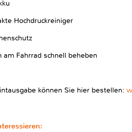
kku
akte Hochdruckreiniger
nnenschutz
n am Fahrrad schnell beheben
intausgabe können Sie hier bestellen:
w
teressieren: