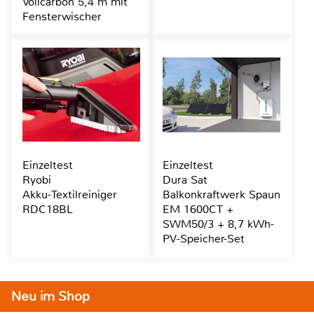
Vollcarbon 5,4 m mit
Fensterwischer
Einzeltest
Einzeltest
Ryobi
Dura Sat
Akku-Textilreiniger
Balkonkraftwerk Spaun
RDC18BL
EM 1600CT +
SWM50/3 + 8,7 kWh-
PV-Speicher-Set
Neu im Shop