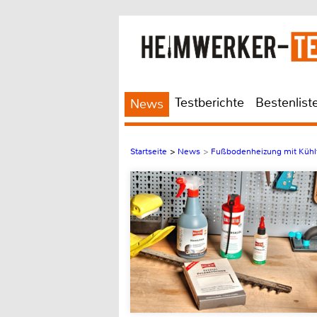
Testberichte
Bestenlist
News
Startseite
>
News
>
Fußbodenheizung mit Kühlf