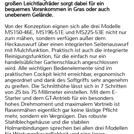
großen Leichtlaufräder sorgt dabei für ein
bequemes Vorankommen in Gras oder auch
unebenem Gelände.
Von der Konzeption eignen sich alle drei Modelle
MS150-46E, MS196-51E und MS225-53E nicht nur
zum mähen, sondern verfügen außer dem
Heckauswurf über einen integrierten Seitenauswurf
mit Mulchfunktion. Praktisch ist auch die integrierte
Reinigungsfunktion, für die einfach nur ein
handelsüblicher Gartenschlauch angeschlossen
wird. Alle wichtigen Bedienelemente sind im
praktischen Cockpit leicht erreichbar, ergonomisch
angeordnet und dank des Softgriffs sehr angenehm
zu greifen. Die Schnitthöhe lässt sich in 7 Schritten
von 25 bis 75 Millimeter einstellen. Mit dem E-
Starter und dem GT-Antrieb für ein besonders
hohes Drehmoment und maximalem Vortrieb ist
Rasenmähen eigentlich gar keine lästige Pflicht
mehr, sondern ein Vergnügen. Das robuste
Stahlblechgehäuse und die stabilen
Holmanbindungen sprechen bei allen drei Modellen
für Wartungsfreundlichkeit und eine lange