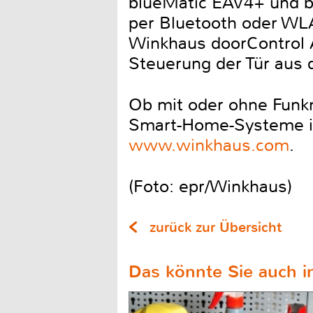
blueMatic EAV4+ und b
per Bluetooth oder WLA
Winkhaus doorControl A
Steuerung der Tür aus 
Ob mit oder ohne Funkm
Smart-Home-Systeme in
www.winkhaus.com
.
(Foto: epr/Winkhaus)
zurück zur Übersicht
Das könnte Sie auch in