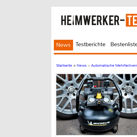
Testberichte
Bestenlist
News
Startseite
>
News
>
Automatische Mehrfachverr