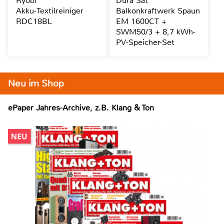
Ryobi
Dura Sat
Akku-Textilreiniger
Balkonkraftwerk Spaun
RDC18BL
EM 1600CT +
SWM50/3 + 8,7 kWh-
PV-Speicher-Set
Neu im Shop
ePaper Jahres-Archive, z.B. Klang & Ton