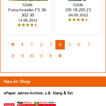
Güde
Güde
Freischneider FS 36-
DR 18-201-23
302-30
04.05.2022
14.06.2022
1
2
3
4
5
6
7
8
9
10
11
Neu im Shop
ePaper Jahres-Archive, z.B. Klang & Ton