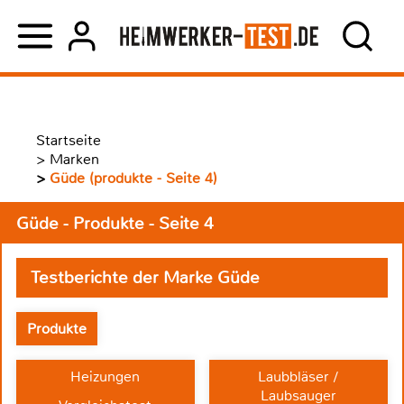
Startseite
>
Marken
>
Güde (produkte - Seite 4)
Güde - Produkte - Seite 4
Testberichte der Marke Güde
Produkte
Heizungen
Laubbläser /
Laubsauger