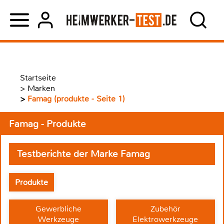
Startseite
>
Marken
>
Famag (produkte - Seite 1)
Famag - Produkte
Testberichte der Marke Famag
Produkte
Gewerbliche
Zubehör
Werkzeuge
Elektrowerkzeuge