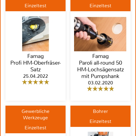
Einzeltest
Einzeltest
Famag
Famag
Profi HM-Oberfräser-
Paroli all-round 50
Satz
HM-Lochsägensatz
25.04.2022
mit Pumpshank
03.02.2020
Gewerbliche
Bohrer
Werkzeuge
Einzeltest
Einzeltest