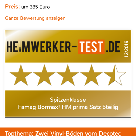
Preis:
um 385 Euro
Ganze Bewertung anzeigen
12/2019
Spitzenklasse
Famag Bormax³ HM prima Satz 5teilig
Topthema: Zwei Vinyl-Böden vom Decotec