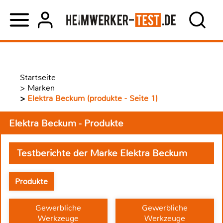
Startseite
>
Marken
>
Elektra Beckum (produkte - Seite 1)
Elektra Beckum - Produkte
Testberichte der Marke Elektra Beckum
Produkte
Gewerbliche
Gewerbliche
Werkzeuge
Werkzeuge