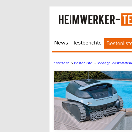
News
Testberichte
Bestenlist
Startseite
>
Bestenliste
>
Sonstige Werkstattein