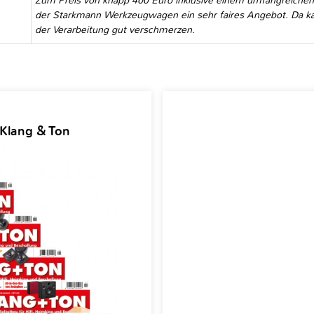
Zum Preis von knapp 400 Euro inklusive einem umfangreichen
der Starkmann Werkzeugwagen ein sehr faires Angebot. Da ka
der Verarbeitung gut verschmerzen.
 Klang & Ton