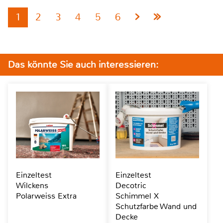
1
2
3
4
5
6
Das könnte Sie auch interessieren:
Einzeltest
Einzeltest
Wilckens
Decotric
Polarweiss Extra
Schimmel X
Schutzfarbe Wand und
Decke