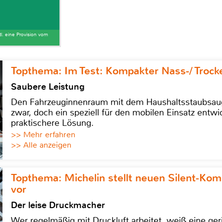
tl. eine Provision vom
Topthema: Im Test: Kompakter Nass-/ Trock
Saubere Leistung
Den Fahrzeuginnenraum mit dem Haushaltsstaubsauge
zwar, doch ein speziell für den mobilen Einsatz entwic
praktischere Lösung.
>> Mehr erfahren
>> Alle anzeigen
Topthema: Michelin stellt neuen Silent-K
vor
Der leise Druckmacher
Wer regelmäßig mit Druckluft arbeitet, weiß eine ge