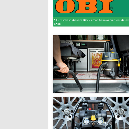
* Für Links in diesem Block erhält heimwerker-test.de ev
Shop