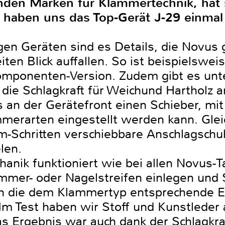
nden Marken für Klammertechnik, hat 
ir haben uns das Top-Gerät J-29 einma
en Geräten sind es Details, die Novus 
iten Blick auffallen. So ist beispielswei
mponenten-Version. Zudem gibt es unte
 die Schlagkraft für Weichund Hartholz
 an der Gerätefront einen Schieber, mi
merarten eingestellt werden kann. Glei
mm-Schritten verschiebbare Anschlagsch
len.
anik funktioniert wie bei allen Novus-T
mmer- oder Nagelstreifen einlegen und S
ch die dem Klammertyp entsprechende E
Im Test haben wir Stoff und Kunstleder 
as Ergebnis war auch dank der Schlagkra