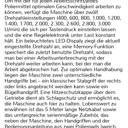
Um mit der für jeden Arbeitsschritt/jedes
Poliermittel optimalen Geschwindigkeit arbeiten zu
können, verfügt die Maschine über zwölf
Drehzahleinstellungen (400, 600, 800, 1.000, 1.200,
1.400, 1.700, 2.000, 2.300, 2.600, 2.800, 3.000
U/min) die sich per Tastendruck einstellen lassen
und die eine Regelelektronik unter Last konstant
hält. Ein beleuchtetes LED-Dispaly ziegt die aktuell
eingestellte Drehzahl an, eine Memory-Funktion
speichert die zuletzt benutzte Drehzahl, sodass
man bei einer Arbeitsunterbrechung mit der
Drehzahl weiter arbeiten kann, bei der man die
Arbeit abgebrochen hat. Zur optimalen Handhabung
liegen der Maschine zwei unterschiedliche
Handgriffe bei – ein klassischer Stabgriff der rechts
oder links angebracht werden kann sowie ein
Bügelhandgriff. Eine Hitzeschutzkappe über dem
Getriebe dient als Schlagschutz und ermöglicht es,
die Maschine auch hier zu halten. Lobenswert zu
erwähnen ist das 5 Meter lange Netzkabel sowie
das umfangreiche serienmäßige Zubehör, das
neben der Maschine, den Handgriffen und der
Bedienungsanleitung aus zwei Polierpads (weich,