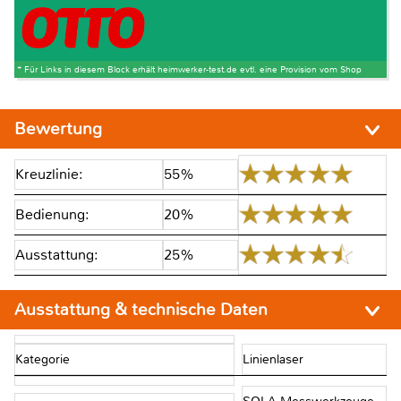
* Für Links in diesem Block erhält heimwerker-test.de evtl. eine Provision vom Shop
Bewertung
Kreuzlinie:
55%
Bedienung:
20%
Ausstattung:
25%
Ausstattung & technische Daten
Kategorie
Linienlaser