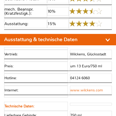
mech. Beanspr.
10%
(Kratzfestigk.):
Ausstattung:
15%
Ausstattung & technische Daten
Vertrieb:
Wilckens, Glücksstadt
Preis:
um 13 Euro/750 ml
Hotline:
04124 6060
Internet:
www.wilckens.com
Technische Daten:
Lieferbare Gebinde:
750 ml