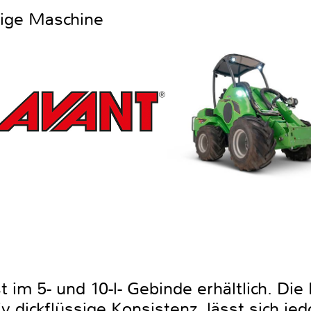
htige Maschine
t im 5- und 10-l- Gebinde erhältlich. Die
iv dickflüssige Konsistenz, lässt sich je