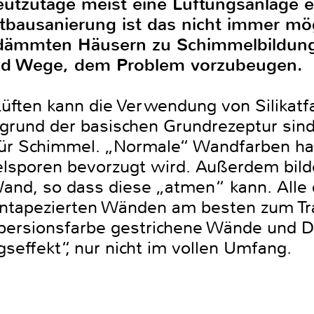
utzutage meist eine Lüftungsanlage ei
ltbausanierung ist das nicht immer mö
gedämmten Häusern zu Schimmelbildu
 und Wege, dem Problem vorzubeugen.
ften kann die Verwendung von Silikatfa
rund der basischen Grundrezeptur sind 
für Schimmel. „Normale“ Wandfarben ha
lsporen bevorzugt wird. Außerdem bilde
Wand, so dass diese „atmen“ kann. Alle 
untapezierten Wänden am besten zum Tr
spersionsfarbe gestrichene Wände und De
effekt“, nur nicht im vollen Umfang.