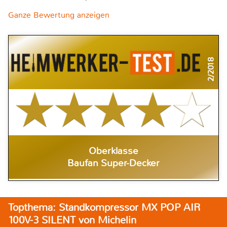
Ganze Bewertung anzeigen
2/2018
Oberklasse
Baufan Super-Decker
Topthema: Standkompressor MX POP AIR
100V-3 SILENT von Michelin