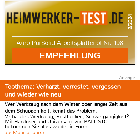
2/2024
Auro PurSolid Arbeitsplattenöl Nr. 108
EMPFEHLUNG
Anzeige
Topthema: Verharzt, verrostet, vergessen –
und wieder wie neu
Wer Werkzeug nach dem Winter oder langer Zeit aus
dem Schuppen holt, kennt das Problem.
Verharztes Werkzeug, Rostflecken, Schwergängigkeit?
Mit Harzlöser und Universalöl von BALLISTOL
bekommen Sie alles wieder in Form.
>> Mehr erfahren