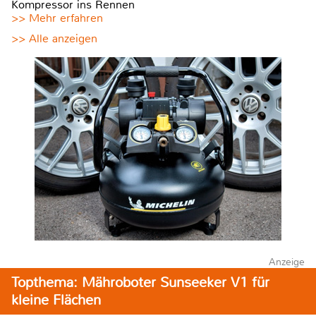
Kompressor ins Rennen
>> Mehr erfahren
>> Alle anzeigen
Anzeige
Topthema: Mähroboter Sunseeker V1 für
kleine Flächen